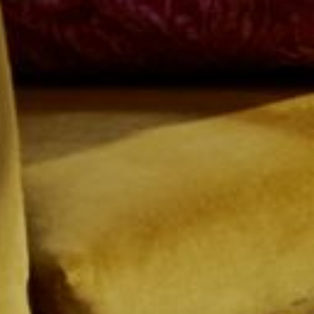
--
--