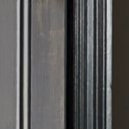
--
--