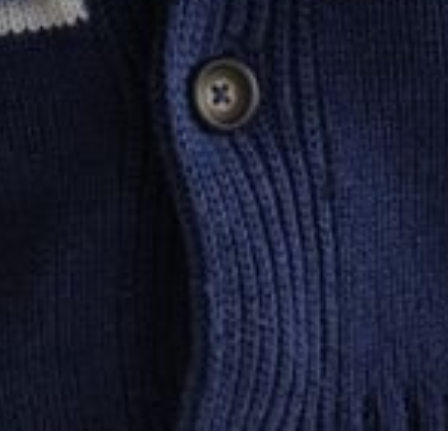
--
--