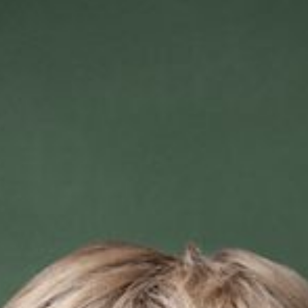
--
--