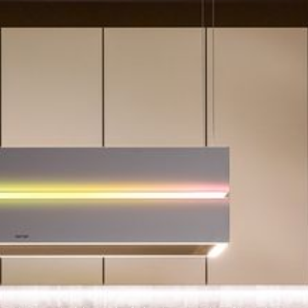
--
--