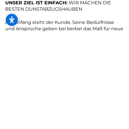
--
UNSER ZIEL IST EINFACH:
WIR MACHEN DIE
BESTEN DUNSTABZUGSHAUBEN
Am Anfang steht der Kunde. Seine Bedürfnisse
und Ansprüche geben bei berbel das Maß für neue
Produktentwicklungen vor. Alle berbel
--
Abzugshauben sind Made in Germany und werden
in unserem Werk in Rheine/Westfalen entwickelt,
geprüft, montiert, verpackt und von dort aus
weltweit exportiert. Unsere Innovationen
entstehen in der eigenen Prototypen-Abteilung.
Viele Spezialisten wie 3-D-Konstrukteure, Schlosser
und Designer arbeiten dabei Hand in Hand. Immer
mit dem Ziel, besser zu sein, Bestehendes zu
optimieren und den Kunden Lösungen zu bieten,
die mehr leisten als erwartet.