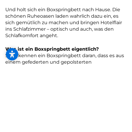
--
Und holt sich ein Boxspringbett nach Hause. Die
schönen Ruheoasen laden wahrlich dazu ein, es
sich gemütlich zu machen und bringen Hotelflair
ins Schlafzimmer – optisch und auch, was den
Schlafkomfort angeht.
Was ist ein Boxspringbett eigentlich?
Sie erkennen ein Boxspringbett daran, dass es aus
einem gefederten und gepolsterten
Rahmengestell sowie einem Kopfteil, einer dicken
Matratze oder mehreren Matratzenschichten und
einem „Topper“ (besonders bequeme
Luxusauflage) besteht. Dieses Lagenprinzip
bedeutet auch, dass Sie das Boxspringbett nach
Ihren Wünschen und Vorstellungen konfigurieren
können.
Flexibilität und Elastizität
Wenn Sie beide Seiten des Bettes mit