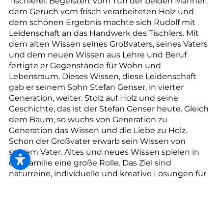
--
Tischlerei. Begeistert vom Tun der beiden Männer,
dem Geruch vom frisch verarbeiteten Holz und
dem schönen Ergebnis machte sich Rudolf mit
Leidenschaft an das Handwerk des Tischlers. Mit
dem alten Wissen seines Großvaters, seines Vaters
und dem neuen Wissen aus Lehre und Beruf
--
fertigte er Gegenstände für Wohn und
Lebensraum. Dieses Wissen, diese Leidenschaft
gab er seinem Sohn Stefan Genser, in vierter
Generation, weiter. Stolz auf Holz und seine
Geschichte, das ist der Stefan Genser heute. Gleich
dem Baum, so wuchs von Generation zu
Generation das Wissen und die Liebe zu Holz.
Schon der Großvater erwarb sein Wissen von
seinem Vater. Altes und neues Wissen spielen in
der Familie eine große Rolle. Das Ziel sind
naturreine, individuelle und kreative Lösungen für
das Leben. Holz ist und bleibt der unangefochtene
Meister der Vielseitigkeit – ein Wunder der Natur.