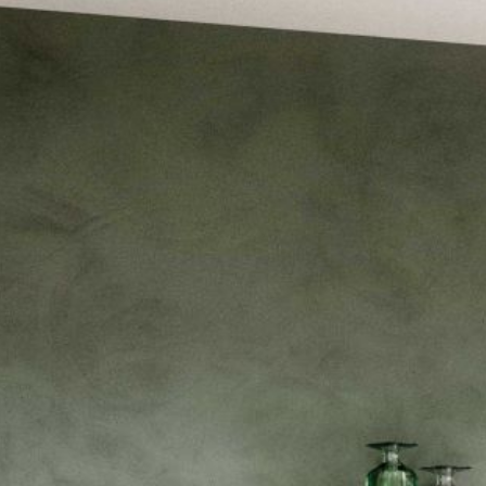
--
--