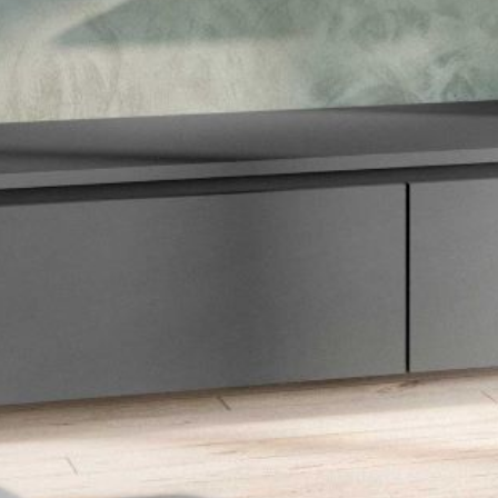
--
--