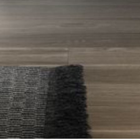
--
--