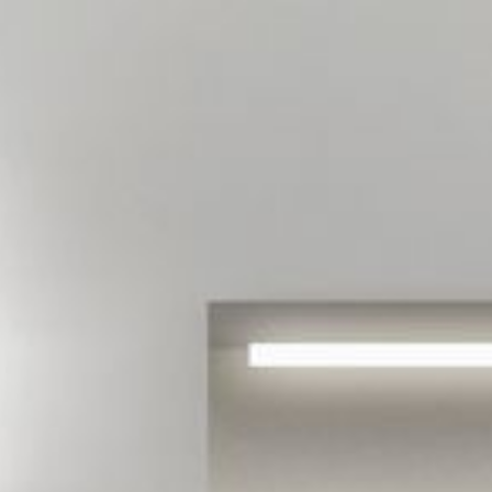
--
--